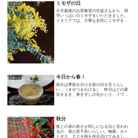
ミモザの日
お知らせ
今月最後のお茶教室の生徒さんから、両
手いっぱいのミモザをいただきました。
イタリアでは、大事な女性にミモザを贈
るおくるミモザの日と言う習慣があると
聞きました。３月８日は国連が決めた
「国際女性デー」もミモザの日。我がに
も華やいだミモザで春がきま...
今日から春！
お知らせ
節分は季節を分ける前の日を言うらし
い：（きせつをわける） 昨日はどの家
豆をまき、巻きずしの丸かじり、イワシ
を食卓に我が家も御多分にもれず でも
年齢の数の豆はちょっと多すぎて今日か
ら春 寒さは続きますが
秋分
お知らせ
夜との昼の長さが同じになる日と言われ
るが、昼が若干長いらしい。梅擬、ホト
トギス、ススキ秋を存分活けてみまし