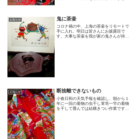
た。、
鬼に茶壷
お知らせ
コロナ禍の中、上海の茶壷をリモートで
手に入れ、明日は皆さんにお披露目で
す。大事な茶壷を我が家の鬼さんが持っ
ていく夢をみました。
断捨離できないもの
お知らせ
小春日和の天気予報を確認し、朝から１
年に一回の着物の虫干し箪笥一竿の着物
を干して畳んでは結構きつい作業です。
その中で、どうしても断捨離できない半
世紀以上前の私の産着。なぜか、疲れが
吹っ飛ぶ瞬間です。