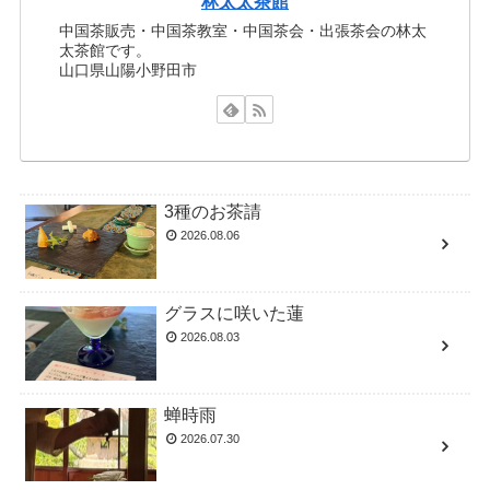
林太太茶館
中国茶販売・中国茶教室・中国茶会・出張茶会の林太
太茶館です。
山口県山陽小野田市
3種のお茶請
2026.08.06
グラスに咲いた蓮
2026.08.03
蝉時雨
2026.07.30