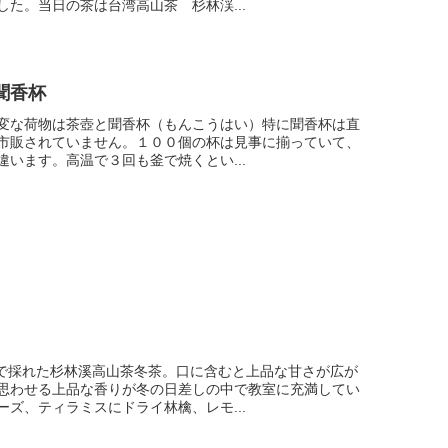
た。当日の茶は台湾高山茶 杉林渓...
聞香杯
変な荷物は茶壺と聞香杯（もんこうはい）特に聞香杯は直
市販されていません。１００個の杯は見事に揃っていて、
います。高温で３回も釜で焼くとい...
で採れた杉林溪高山茶冬茶。口に含むと上品な甘さが広が
思わせる上品な香りが冬の日差しの中で教室に充満してい
ズ、ティラミスにドライ林檎、レモ...