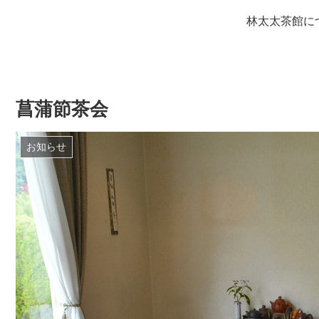
林太太茶館に
菖蒲節茶会
お知らせ