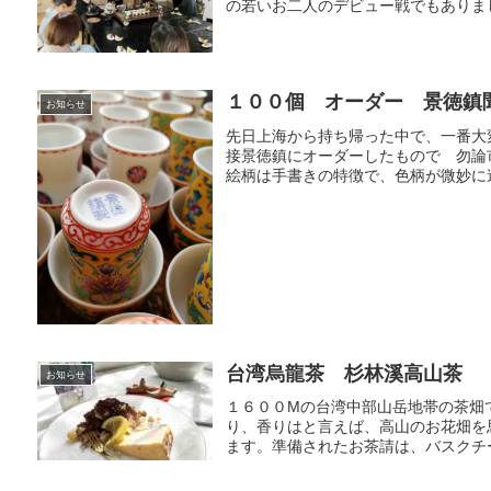
の若いお二人のデビュー戦でもありまし
１００個 オーダー 景徳鎮
お知らせ
先日上海から持ち帰った中で、一番大
接景徳鎮にオーダーしたもので 勿論
絵柄は手書きの特徴で、色柄が微妙に違
台湾烏龍茶 杉林溪高山茶
お知らせ
１６００Mの台湾中部山岳地帯の茶畑
り、香りはと言えば、高山のお花畑を
ます。準備されたお茶請は、バスクチー