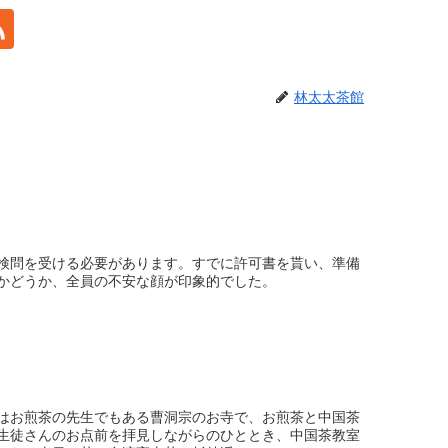
林太太茶館
検問を受ける必要があります。すでに許可書を貰い、準備
かどうか、全員の不安な顔が印象的でした。
はお煎茶の先生でもある曹洞宗のお寺で、お煎茶と中国茶
生徒さんのお点前を拝見しながらのひととき、中国茶教室