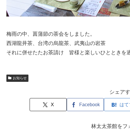
梅雨の中、菖蒲節の茶会をしました。
西湖龍井茶、台湾の烏龍茶、武夷山の岩茶
それに併せたたお茶請け 皆様と楽しいひとときを
お知らせ
シェア
X
Facebook
はて
林太太茶館をフ