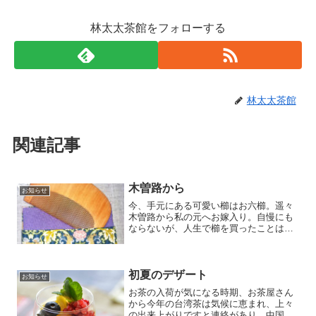
林太太茶館をフォローする
林太太茶館
関連記事
木曽路から
お知らせ
今、手元にある可愛い櫛はお六櫛。遥々
木曽路から私の元へお嫁入り。自慢にも
ならないが、人生で櫛を買ったことはほ
ぼ記憶にない。この櫛は今は作る職人さ
んが僅かになり、手に入れるのもとても
むつかしい聞く。 お六櫛の名の起りは、
頭痛もちのお六が、家の...
初夏のデザート
お知らせ
お茶の入荷が気になる時期、お茶屋さん
から今年の台湾茶は気候に恵まれ、上々
の出来上がりですと連絡があり、中国茶