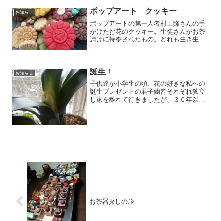
ポップアート クッキー
お知らせ
ポップアートの第一人者村上隆さんの手
がけたお花のクッキー。生徒さんがお茶
請けに持参されたもの。どれも生き生き
とした表情が心を和ませてくれる。お花
達の笑い声が聞えて来るようです。
誕生！
お知らせ
子供達が小学生の頃、花の好きな私への
誕生プレゼントの君子蘭皆それぞれ独立
し家を離れて行きましたが、３０年以上
も間、極寒の中で大きな蕾をつけ鮮やか
な花を咲かせてくれます。今年も気にな
り、そっと中を見ました。しっかりと準
備を整えた君子蘭がありま...
お茶器探しの旅