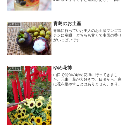
の入荷も遅れてはいるものの、良いお茶
が入荷しそうで一安心です。暑さ本番に
なり、デザートも見た目に涼しいものが
良いですね我が家で採れた...
青島のお土産
お知らせ
青島に行っていた主人のお土産マンゴス
チンに竜眼 どちらも甘くて南国の香り
がいっぱいです
ゆめ花博
お知らせ
山口で開催のゆめ花博に行ってきまし
た。元来、花が大好きで、日頃から、家
に花を絶やすことはありません。さりげ
ない色と香りがする花が好きです。博覧
会の外庭の花は特別な花ではなく、博覧
会のために植えられているにも関わら
ず、会場にすっかり溶け込んで...