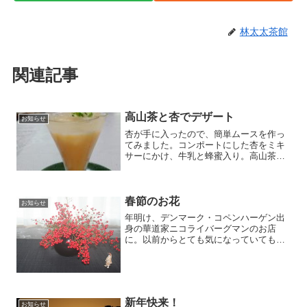
林太太茶館
関連記事
高山茶と杏でデザート
お知らせ
杏が手に入ったので、簡単ムースを作っ
てみました。コンポートにした杏をミキ
サーにかけ、牛乳と蜂蜜入り。高山茶の
爽やかで上品な甘みをじゃましない今が
旬のフルーツ入りデザートです。
春節のお花
お知らせ
年明け、デンマーク・コペンハーゲン出
身の華道家ニコライバーグマンのお店
に。以前からとても気になっていても
の。博多に出店と聞き出かけてきまし
た。日本人の生け花の概念を覆す感性に
驚きと感動。自宅でも春節にニコライ風
に活けてみました。
新年快来！
お知らせ