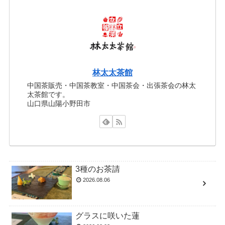
林太太茶館
中国茶販売・中国茶教室・中国茶会・出張茶会の林太
太茶館です。
山口県山陽小野田市
3種のお茶請
2026.08.06
グラスに咲いた蓮