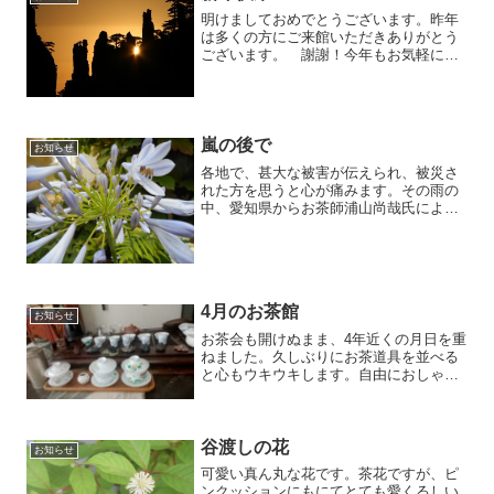
明けましておめでとうございます。昨年
は多くの方にご来館いただきありがとう
ございます。 謝謝！今年もお気軽にお
立ち寄りください。※写真は祁門紅茶‎の
産地 世界遺産 中国黄山の初日
嵐の後で
お知らせ
各地で、甚大な被害が伝えられ、被災さ
れた方を思うと心が痛みます。その雨の
中、愛知県からお茶師浦山尚哉氏による
「台湾茶の作り方」セミナーを開催し、
２０人もの方にお越しいただきました。
貴重なお話に心が豊かになりました。一
夜明けた朝 大好きな庭の...
4月のお茶館
お知らせ
お茶会も開けぬまま、4年近くの月日を重
ねました。久しぶりにお茶道具を並べる
と心もウキウキします。自由におしゃべ
りを楽しむお茶会もそろそろ解禁でしょ
うか
谷渡しの花
お知らせ
可愛い真ん丸な花です。茶花ですが、ピ
ンクッションにもにてとても愛くるしい