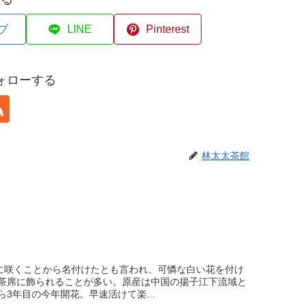
ブ
LINE
Pinterest
ォローする
林太太茶館
頃に咲くことから名付けたとも言われ、可憐な白い花を付け
茶席に飾られることが多い。原産は中国の揚子江下流域と
3年目の今年開花。早速活けて楽...