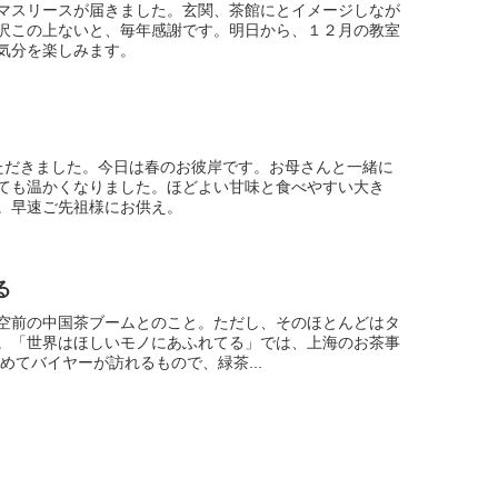
マスリースが届きました。玄関、茶館にとイメージしなが
沢この上ないと、毎年感謝です。明日から、１２月の教室
気分を楽しみます。
ただきました。今日は春のお彼岸です。お母さんと一緒に
ても温かくなりました。ほどよい甘味と食べやすい大き
。早速ご先祖様にお供え。
る
空前の中国茶ブームとのこと。ただし、そのほとんどはタ
。「世界はほしいモノにあふれてる」では、上海のお茶事
めてバイヤーが訪れるもので、緑茶...