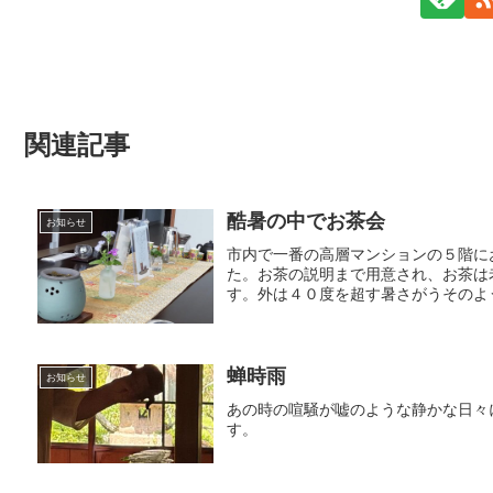
関連記事
酷暑の中でお茶会
お知らせ
市内で一番の高層マンションの５階に
た。お茶の説明まで用意され、お茶は
す。外は４０度を超す暑さがうそのよう
蝉時雨
お知らせ
あの時の喧騒が嘘のような静かな日々
す。