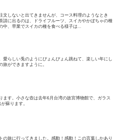
注文しないと出てきませんが、コース料理のようなとき
茶請に出るのは、ドライフルーツ、スイカやかぼちゃの種
中、早業でスイカの種を食べる様子は...
。愛らしい兎のようにぴょんぴょん跳ねて、楽しい年にし
の旅ができますように。
ります。小さな壺は去年6月台湾の故宮博物館で、ガラス
出が蘇ります。
トの旅に行ってきました。感動！感動！この言葉しかあり