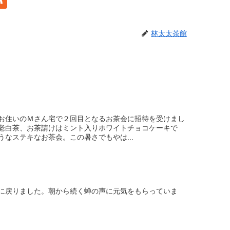
林太太茶館
お住いのＭさん宅で２回目となるお茶会に招待を受けまし
老白茶、お茶請けはミント入りホワイトチョコケーキで
なステキなお茶会。この暑さでもやは...
に戻りました。朝から続く蝉の声に元気をもらっていま