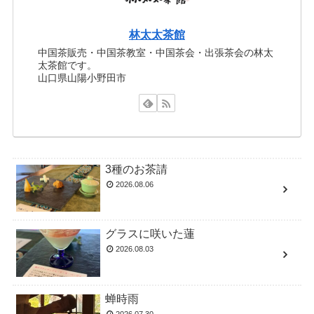
林太太茶館
中国茶販売・中国茶教室・中国茶会・出張茶会の林太
太茶館です。
山口県山陽小野田市
3種のお茶請
2026.08.06
グラスに咲いた蓮
2026.08.03
蝉時雨