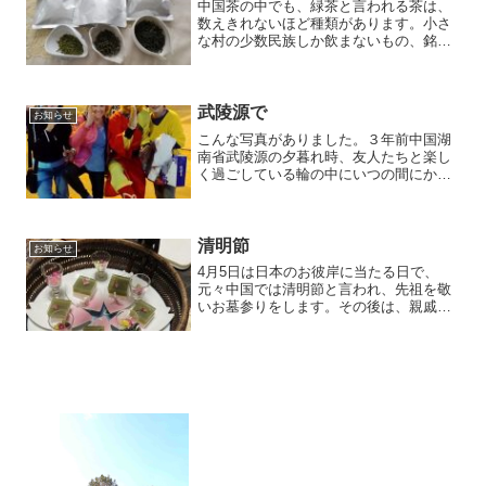
中国茶の中でも、緑茶と言われる茶は、
数えきれないほど種類があります。小さ
な村の少数民族しか飲まないもの、銘茶
と言われるもの、すべてを知ることは到
底不可能です。今月は、明代から清代に
始まる銘茶３種。西湖龍井茶は、杭州市
で１００度以上の高温で焙...
武陵源で
お知らせ
こんな写真がありました。３年前中国湖
南省武陵源の夕暮れ時、友人たちと楽し
く過ごしている輪の中にいつの間にか孫
悟空。その孫悟空は３０元（６００円）
を請求。唖然としながらも良い思い出で
す。
清明節
お知らせ
4月5日は日本のお彼岸に当たる日で、
元々中国では清明節と言われ、先祖を敬
いお墓参りをします。その後は、親戚で
集まり賑やかにランチタイム。今月のお
茶請は清明節の頃取れる緑茶をイメージ
して桜のリキュール、緑茶、桜の蕾入り
の３色ゼリーを作ってみま...