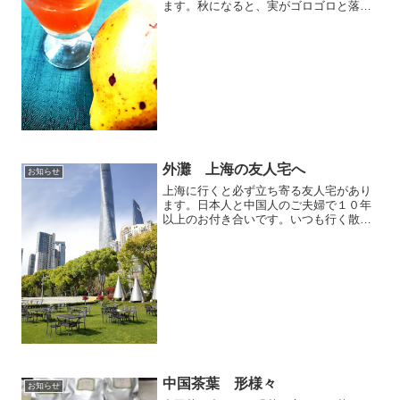
ます。秋になると、実がゴロゴロと落ち
ますが、とても固い実のため、これまで
敬遠。でも、今年は挑戦してシロップを
作りました。黄色の実を種と一緒に煮詰
めると、とろみがつき、き...
外灘 上海の友人宅へ
お知らせ
上海に行くと必ず立ち寄る友人宅があり
ます。日本人と中国人のご夫婦で１０年
以上のお付き合いです。いつも行く散歩
コースは、テイータムのできるおしゃれ
な場所が続き、友人宅はそこから見える
高層マンションの３２階です。マンショ
ンは、四季の樹木が茂る日...
中国茶葉 形様々
お知らせ