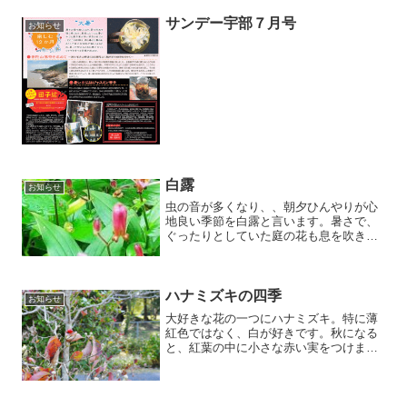
サンデー宇部７月号
お知らせ
白露
お知らせ
虫の音が多くなり、、朝夕ひんやりが心
地良い季節を白露と言います。暑さで、
ぐったりとしていた庭の花も息を吹き返
しました。
ハナミズキの四季
お知らせ
大好きな花の一つにハナミズキ。特に薄
紅色ではなく、白が好きです。秋になる
と、紅葉の中に小さな赤い実をつけま
す。ほっとする瞬間です。