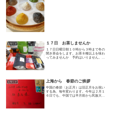
タイムランチのメニューは日本のような
定食形式ではなく、ランチメニューの中
のものを色々オーダーできます。その
中...
１７日 お茶しませんか
お知らせ
１７日日曜日朝１０時から３時まで冬の
聞き茶会をします。お茶８種以上を味わ
ってみませんか 予約はいりません。お
気軽にお越しください。お茶は東方美
人、大紅袍、玉蘭四季春、熟香四季春、
阿里山貴妃茶、南港包種茶、鉄観音ほか
台湾茶や岩茶などどれも逸品...
上海から 春節のご挨拶
お知らせ
中国の春節〈お正月）は旧正月をお祝い
する為、毎年変わります。今年は２月１
６日でも、中国では半月前から民族大移
動が始まり、それは賑やかです。上海に
は、１０年来の上海の友人が二家族が有
ります。どちらも奥様は日本人。今日華
（ふぁ）さんからの新年の...