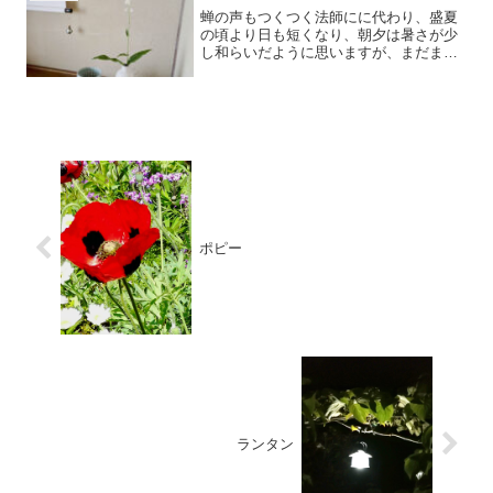
蝉の声もつくつく法師にに代わり、盛夏
の頃より日も短くなり、朝夕は暑さが少
し和らいだように思いますが、まだまだ
油断大敵。水分補給を心掛けながら過ご
す毎日です。
ポピー
ランタン