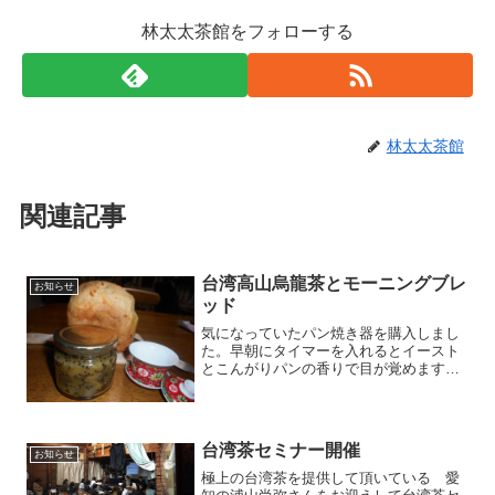
林太太茶館をフォローする
林太太茶館
関連記事
台湾高山烏龍茶とモーニングブレ
お知らせ
ッド
気になっていたパン焼き器を購入しまし
た。早朝にタイマーを入れるとイースト
とこんがりパンの香りで目が覚めます。
色々トッピングも楽しいです。今日は手
作りユズピールを入れて。ほのかな柑橘
の香りパンには台湾山茶三層坪。無焙煎
のお茶は上品で爽やか
台湾茶セミナー開催
お知らせ
極上の台湾茶を提供して頂いている 愛