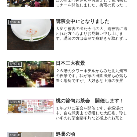
知の浦山尚弥さんをお迎えして台湾茶セ
ミナーを開催しました。梅雨の真っただ
中、２０人の方々にお越しいただき、予
定時間を大幅に越えるほどの熱気で貴重
なお話を聞くことができました。
講演会中止となりました
お知らせ
大変な被害の出た今回の大、雨被害に遭
われた方々心よりお見舞い申し上げま
す。講師の方は奈良で身動きが取れず講
演を中止いたしました。予定を入れて頂
いた方々には大変申し訳けございません
でした。中止ではなく延期と考え、また
開催したいと思います。
日本三大夜景
お知らせ
２６階のタワーホテルからみた北九州市
の夜景です。我が家の田園風景も心落ち
着く場所ですが、大好きな上海の夜景を
観るようで、なぜか懐かしいような、嬉
しいような夜景に心癒されました。
桃の節句お茶会 開催します！
お知らせ
１年ぶりに茶会を開催です。春爛漫の
中、自ら武夷山で収穫した大紅袍、珍し
い冬のお茶金蘭冬片など極上のお茶とそ
れに併せたお茶請けを準備します。中国
茶にご興味のある方是非出かけ下さい。
処暑の頃
お知らせ