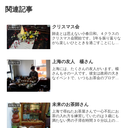
関連記事
クリスマス会
お知らせ
師走とは思えない小春日和。４クラスの
クリスマス会開始です。1年を振り返りな
がら楽しいひとときを過ごすことにしま
しょう。
上海の友人 楊さん
お知らせ
上海には、たくさんの友人がいます。楊
さんもその一人です。彼女は政府の大き
なイベントで、いつもお茶会のプロデュ
ースをします。とても、優雅でさりげな
いおもてなしは、上海でほっとする瞬間
です。
未来のお茶師さん
お知らせ
上海で尋ねたお茶屋さんで一心不乱にお
茶の入れ方を練習していたのは３歳にも
満たない男の子滞在時間３０分以上の間
ひたすらお茶の練習・・・・来年も会い