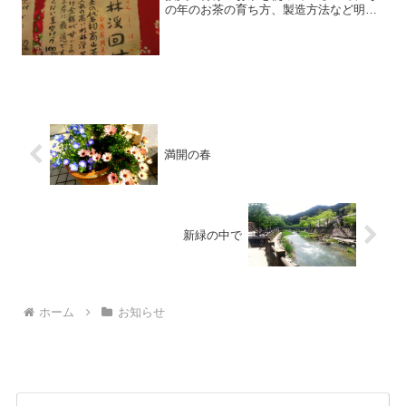
の年のお茶の育ち方、製造方法など明確
にわかり、新茶が出来ると茶館で講習会
を開いてもらっています。茶館を始めた
１０年前の台湾茶は、日本の業者から台
湾茶を仕入れていたので、...
満開の春
新緑の中で
ホーム
お知らせ