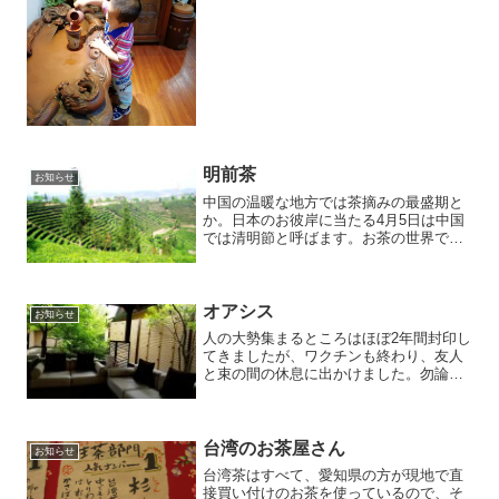
たいです。
明前茶
お知らせ
中国の温暖な地方では茶摘みの最盛期と
か。日本のお彼岸に当たる4月5日は中国
では清明節と呼ばます。お茶の世界では
この前に採られたお茶は明前茶と言うと
ても貴重なお茶になります。寒い冬を耐
え、春の日差しをいっぱいに浴びたお茶
は極上の旨味と香りを放...
オアシス
お知らせ
人の大勢集まるところはほぼ2年間封印し
てきましたが、ワクチンも終わり、友人
と束の間の休息に出かけました。勿論宿
泊なしですが、近場にもこんなオアシス
がありました。広い館内は人と会うこと
もなく、セミの声だけが響き、疲れを癒
してくれました。
台湾のお茶屋さん
お知らせ
台湾茶はすべて、愛知県の方が現地で直
接買い付けのお茶を使っているので、そ