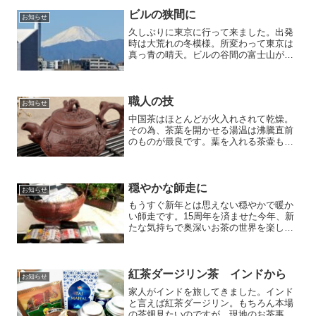
ビルの狭間に
お知らせ
久しぶりに東京に行って来ました。出発
時は大荒れの冬模様。所変わって東京は
真っ青の晴天。ビルの谷間の富士山があ
まりにも見事で、しばし見とれてしまい
ました。
職人の技
お知らせ
中国茶はほとんどが火入れされて乾燥。
その為、茶葉を開かせる湯温は沸騰直前
のものが最良です。葉を入れる茶壷もそ
れに耐えうるものが必要。先日上海から
送られて来た茶壷には観賞用にしたいほ
ど見事な彫絵が施されています。職人の
技が光る逸品です。
穏やかな師走に
お知らせ
もうすぐ新年とは思えない穏やかで暖か
い師走です。15周年を済ませた今年、新
たな気持ちで奥深いお茶の世界を楽しん
で行きたいと思います。支えて頂いたす
べての方々に心から感謝いたします。
紅茶ダージリン茶 インドから
お知らせ
家人がインドを旅してきました。インド
と言えば紅茶ダージリン。もちろん本場
の茶畑見たいのですが、現地のお茶事情