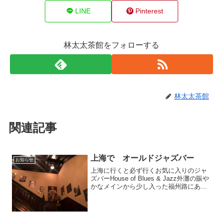
LINE
Pinterest
林太太茶館をフォローする
林太太茶館
関連記事
上海で オールドジャズバー
お知らせ
上海に行くと必ず行くお気に入りのジャ
ズバーHouse of Blues & Jazz外灘の賑や
かなメインから少し入った福州路にある
オールドジャズバーです。世界の一流ア
ーチストが欧州の演奏旅行の途中などに
立ち寄ると聞いています。