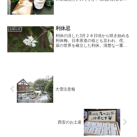
も気になります。今回の訪問は首都ニュ
ーデリーではなくムンバイが主な訪問
先。ムンバイには専門のお店がなかった
ようで、小さなお店や空港で...
利休忌
お知らせ
利休の没した3月２８日頃から咲き始める
利休梅。日本茶道の祖とも言われ、侘、
寂の世界を確立した利休。清楚な一重の
花は、お茶席によく合います。茶館にも
一輪」活けてみました。
大雪注意報
西安のお土産