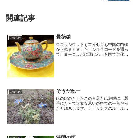
関連記事
景徳鎮
お知らせ
ウエッジウッドもマイセンも中国の白磁
から始まりました。シルクロードを通っ
て、ヨーロッパに運ばれ、各国で進化を
遂げてきました。茶館で使う茶器は、茶
壺は江蘇省の紫砂茶壺、磁器は景徳鎮で
オーダーしたものを生徒さんも使ってい
ます。一つひとつ手書きの...
そうだねー
お知らせ
ほのぼのとしたこの言葉とは裏腹に、選
手にとって大変な思いの中での一言だっ
たと想像します。カーリングのルールは
今もってわかりません。でも、選手のそ
だねーに心からを打たれました。お疲れ
様でした。
清明の頃