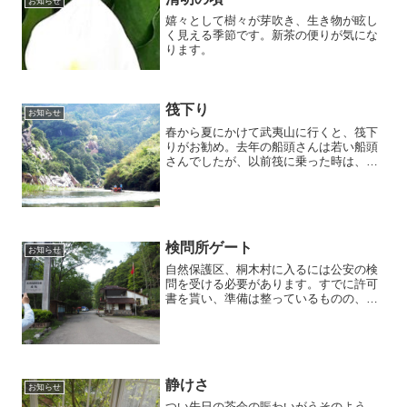
お知らせ
嬉々として樹々が芽吹き、生き物が眩し
く見える季節です。新茶の便りが気にな
ります。
筏下り
お知らせ
春から夏にかけて武夷山に行くと、筏下
りがお勧め。去年の船頭さんは若い船頭
さんでしたが、以前筏に乗った時は、ベ
テラン船頭さん。意味は分かりません
が、船頭歌を聞かせてもらったことがあ
ります。今、行くことが出来ない状況に
なり、色々なことがとても懐...
検問所ゲート
お知らせ
自然保護区、桐木村に入るには公安の検
問を受ける必要があります。すでに許可
書を貰い、準備は整っているものの、無
事通過できるかどうか、全員の不安な顔
が印象的でした。
静けさ
お知らせ
つい先日の茶会の賑わいがうそのよう