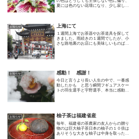
の色はどうしても主張しない色に偏り、
夏には色のない花壇になり、少し寂し
い。来年はもっと夏花を咲かせようと反
省中。夏にははっきりした色の花が似合
う。今は、コリウスが花壇で満開。
上海にて
お知らせ
１週間上海でお茶器やお茶道具を探して
きました。雨続きの１週間でしたが、小
さな路地裏のお店にも美味しいものばか
りやはり、上海の街は大好きです。
感動！ 感謝！
お知らせ
今日と言うより長い人生の中で、一番感
動したかも と思う瞬間フギュアスケー
トの羽生選手と宇野選手、本当に感動し
ました。けがで心配された羽生選手の圧
巻の演技、宇野選手の若さ溢れる躍動感
ある演技 神が舞い降りたか思うほどで
す。特に感動したのは二人...
柚子茶は福建省産
お知らせ
毎年、福建省の茶農家の友人からの贈り
物のは巨大柚子茶日本の柚子の１０倍は
ありそうな大きな柚子は中身を取った
後、現地の銘茶鉄観音を入れて熟成させ