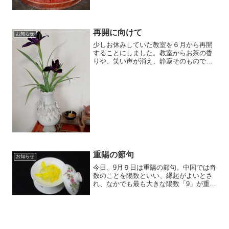
たものです。中の新茶は柚子の水分を吸
い込み、少しづつ熟成していきます。ほ
のかに柚子の香りがお茶に移...
再開に向けて
お知らせ
少しお休みしていた教室を６月から再開
することにしました。教室からお茶の香
りや、笑い声が消え、静寂そのものでし
たが、環境に気を付け、少しづつ日常を
取り戻して行くことにします。庭の一角
で大好きな色合いのアヤメを見つけ、シ
ルクロード西安から持ち帰...
重陽の節句
お知らせ
今日、9月９日は重陽の節句。中国では奇
数のことを陽数といい、縁起がよいとさ
れ、なかでも最も大きな陽数「9」が重な
る9月9日を「重陽の節句」と制定し、無
病息災や子孫繁栄を願い、祝いの宴を開
いたことが起源とされます。その一方、
陽数が重なると災い...