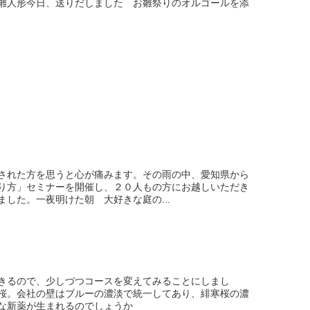
雛人形今日、送りだしました お雛祭りのオルゴールを添
された方を思うと心が痛みます。その雨の中、愛知県から
り方」セミナーを開催し、２０人もの方にお越しいただき
した。一夜明けた朝 大好きな庭の...
きるので、少しづつコースを変えてみることにしまし
。会社の壁はブルーの濃淡で統一してあり、緋寒桜の濃
な新薬が生まれるのでしょうか