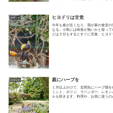
ヒヨドリは甘党
お知らせ
今年も春が近くなり、我が家の食堂の
なる。小鳥には味覚が無いかと疑って
どは５分もするとすぐに完食。ヒヨドリ
庭にハーブを
お知らせ
１月以上かけて、玄関先にハーブ畑を
ミント、ボリジ、ラベンダー、レモン
ルも咲きます。料理や、お茶に使うの