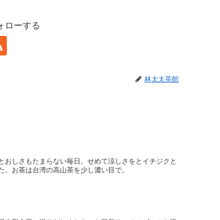
ォローする
林太太茶館
とおしさもたまらない毎日。せめて涼しさをとイチジクと
た。お茶は台湾の高山茶を少し濃い目で。