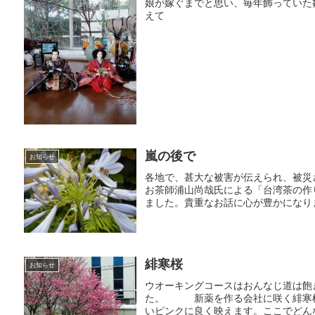
娘が嫁ぐまでと思い、毎年飾っていた
えて
嵐の後で
お知らせ
各地で、甚大な被害が伝えられ、被災
お茶師浦山尚哉氏による「台湾茶の作
ました。貴重なお話に心が豊かになりま
緋寒桜
お知らせ
ウオーキングコースはおんなじ道は飽
た。 新薬を作る会社に咲く緋寒桜
いピンクに良く映えます。ここでどん