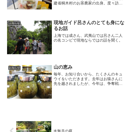
建省桐木村のお茶農家の出身。度々訪れ
る度にガイドをお願いしています。今年
も呂さんからのラプサンスージョンで豪
華なお茶請を愉しみました。松で燻され
た茶葉は正露丸にも似てい...
現地ガイド呂さんのとても身にな
お知らせ
るお話
上海では成さん、武夷山では呂さん二人
の名コンビで現地ならではの話を聞く。
山の恵み
お知らせ
毎年、お知り合いから、たくさんのキュ
ウイをいただきます。去年はお猿さんに
先を越されましたが、今年は、争奪戦に
勝利したので、リンゴを入れて熟したキ
ュウイはジャムやデザートに大変身で
す。
水無月の庭