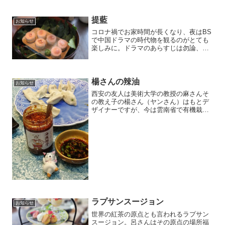
提藍
お知らせ
コロナ禍でお家時間が長くなり、夜はBS
で中国ドラマの時代物を観るのがとても
楽しみに。ドラマのあらすじは勿論、中
国が統一される前の時代や最後の清の時
代まで、宮廷でのお茶文化は特に興味深
く、皇帝（大王）に出される器やお茶の
数々、料理は漢方を使う...
楊さんの辣油
お知らせ
西安の友人は美術大学の教授の麻さんそ
の教え子の楊さん（ヤンさん）はもとデ
ザイナーですが、今は雲南省で有機栽培
で黒茶をつくり、ネッと販売は予約で完
売するほどの人気のぶり。楊さんのもう
一つの人気商品は有機栽培の唐辛子で作
る辣油 水餃子にピッタリ...
ラプサンスージョン
お知らせ
世界の紅茶の原点とも言われるラプサン
スージョン。呂さんはその原点の場所福