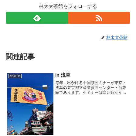
林太太茶館をフォローする
林太太茶館
関連記事
in 浅草
お知らせ
毎年、出かける中国茶セミナーが東京・
浅草の東京都立産業貿易センター・台東
館であります。セミナーは寒い時期が多
く朝も夕方も駆け足で、浅草寺の前を素
通りです。家族と出かけた今回は、冬に
は珍しい小春日和の１日となり、思い切
り青空を堪能してきました...