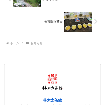
春茶聞き茶会
ホーム
お知らせ
林太太茶館