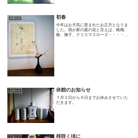
われ、とても貴重なお茶です。茶葉は大
きな釜に手を押し当てながら煎るため、
雀の舌のような形していま...
初春
お知らせ
今年はお天気に恵まれたお正月となりま
した。我が家の庭の花と言えば、蝋梅、
椿、撫子、クリスマスローズ・・・・・
冬の花には優しい香りが漂います。
休館のお知らせ
お知らせ
７月２日から９日までお休みさせていた
だきます。
桜咲く頃に
お知らせ