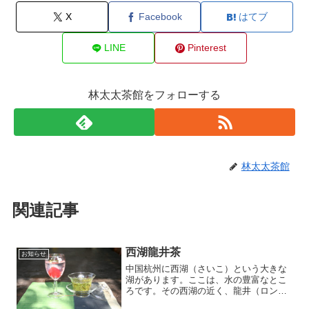
X
Facebook
はてブ
LINE
Pinterest
林太太茶館をフォローする
林太太茶館
関連記事
西湖龍井茶
お知らせ
中国杭州に西湖（さいこ）という大きな
湖があります。ここは、水の豊富なとこ
ろです。その西湖の近く、龍井（ロンジ
ン）村で採れたお茶は緑茶の最高峰と言