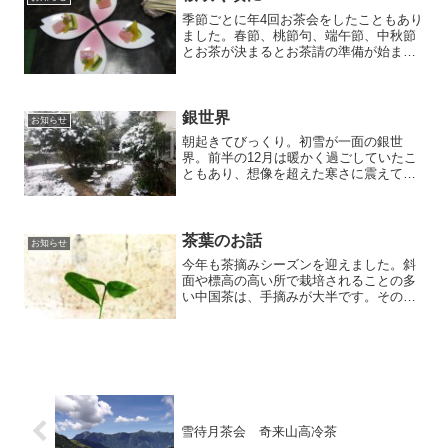
季節ごとに年4回お茶会をしたこともあり
ました。春節、桃節句、端午節、中秋節
とお茶が決まるとお茶請の準備が始まり
ます。桜の咲く頃、桜の花びらの形のお
皿を見つけ、お茶請を盛りつけたことが
思い出されます。
銀世界
お知らせ
朝起きてびっくり。初雪が一面の銀世
界。前半の12月は暖かく過ごしていたこ
ともあり、想像を超えた寒さに震えてい
ます。昨日と今日は冬茶を皆さんに取り
に来てもらっていますが、路面が気にな
るところです。
茶葉のお話
お知らせ
今年も茶摘みシーズンを迎えました。斜
面や標高の高い所で栽培されることの多
い中国茶は、手摘みが大半です。その中
でも、芽のみ、又は一芯二葉と呼ばれ一
つの芽と二枚の茶の葉のみを製茶された
ものは、高級茶葉として扱われます。柔
らかで繊細な茶葉を酸化さ...
雪待月茶会 奇来山高冷茶