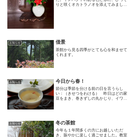
りと咲くオカトラノオを添えてみまし
た。
借景
お知らせ
茶館から見る四季がとても心を和ませて
くれます。
今日から春！
お知らせ
節分は季節を分ける前の日を言うらし
い：（きせつをわける） 昨日はどの家
豆をまき、巻きずしの丸かじり、イワシ
を食卓に我が家も御多分にもれず でも
年齢の数の豆はちょっと多すぎて今日か
ら春 寒さは続きますが
冬の茶館
お知らせ
今年も１年間多くの方にお越しいただ
き、賑やかに楽しく過ごせました。教室