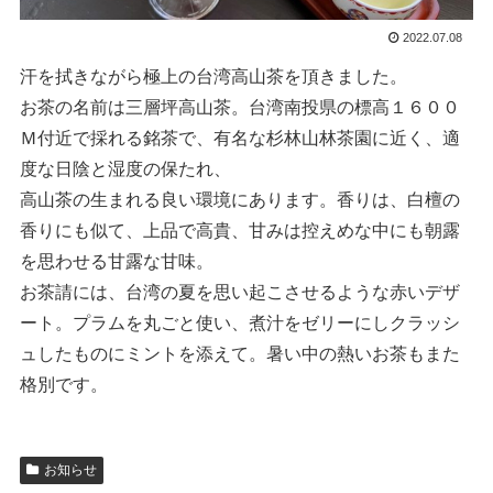
2022.07.08
汗を拭きながら極上の台湾高山茶を頂きました。
お茶の名前は三層坪高山茶。台湾南投県の標高１６００
Ｍ付近で採れる銘茶で、有名な杉林山林茶園に近く、適
度な日陰と湿度の保たれ、
高山茶の生まれる良い環境にあります。香りは、白檀の
香りにも似て、上品で高貴、甘みは控えめな中にも朝露
を思わせる甘露な甘味。
お茶請には、台湾の夏を思い起こさせるような赤いデザ
ート。プラムを丸ごと使い、煮汁をゼリーにしクラッシ
ュしたものにミントを添えて。暑い中の熱いお茶もまた
格別です。
お知らせ