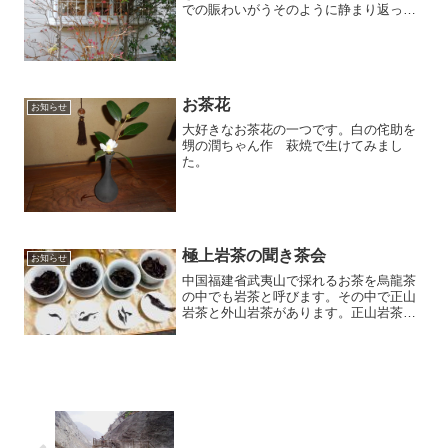
での賑わいがうそのように静まり返った
茶館です。外は今日も粉雪が舞っていま
す。
お茶花
お知らせ
大好きなお茶花の一つです。白の侘助を
甥の潤ちゃん作 萩焼で生けてみまし
た。
極上岩茶の聞き茶会
お知らせ
中国福建省武夷山で採れるお茶を烏龍茶
の中でも岩茶と呼びます。その中で正山
岩茶と外山岩茶があります。正山岩茶は
武夷山で採れ、武夷山周辺のものは外山
岩茶と呼ばれます。今月の教室では、正
山岩茶の中から特に選りすぐりの鉄羅
漢、水金亀、仏手、肉桂の4...